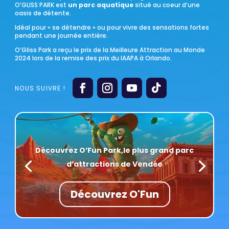
O’GLISS PARK est
un parc aquatique
situé au coeur d’une
oasis de détente.
Idéal pour « se détendre » ou pour vivre des sensations fortes
pendant une journée entière.
O’Gliss Park a reçu le prix de la Meilleure Attraction au Monde
2024 lors de la remise des prix du IAAPA à Orlando.
Découvrez O’Fun Park,
le plus grand parc
d’attractions de Vendée
Découvrez O'Fun