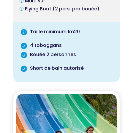
Multi surf
=
Flying Boat (2 pers. par bouée)
=
Taille minimum 1m20

4 toboggans

Bouée 2 personnes

Short de bain autorisé
